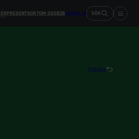
DER
PRESENTKORT
OM OSS
B2B
LOGGA IN
SÖK
Tillbaka