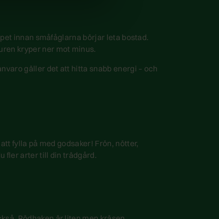
kapet innan småfåglarna börjar leta bostad.
uren kryper ner mot minus.
nvaro gäller det att hitta snabb energi – och
att fylla på med godsaker! Frön, nötter,
ler arter till din trädgård.
också. Rödhaken är liten men kräsen,