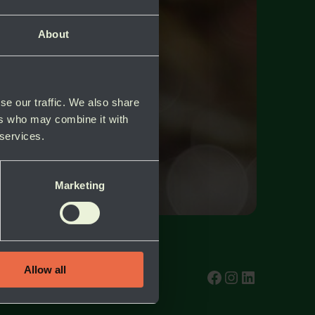
About
se our traffic. We also share
ers who may combine it with
 services.
Marketing
Allow all
test
Instagram
test