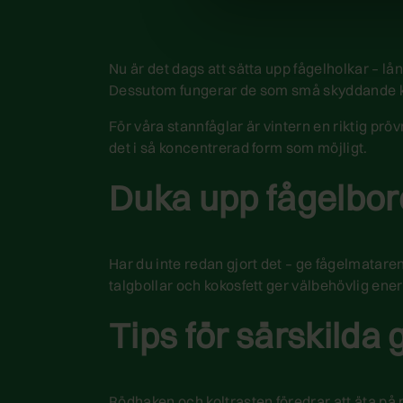
Nu är det dags att sätta upp fågelholkar – lå
Dessutom fungerar de som små skyddande koj
För våra stannfåglar är vintern en riktig prö
det i så koncentrerad form som möjligt.
Duka upp fågelbor
Har du inte redan gjort det – ge fågelmataren
talgbollar och kokosfett ger välbehövlig energ
Tips för särskilda 
Rödhaken och koltrasten föredrar att äta på 