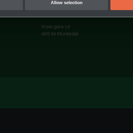
Allow selection
PLATSINFORMATION
Stale gata 19
455 34 Munkedal