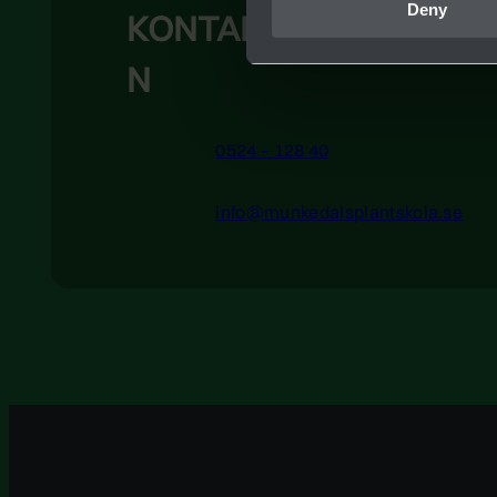
Deny
KONTAKTINFORMATIO
N
0524 – 128 40
info@munkedalsplantskola.se