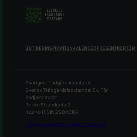
BUTIKER
INSPIRATION
KALENDER
PRESENTKORT
OM
Sveriges Trädgårdsmästare/
Svensk Trädgårdsfackhandel Ek. För
Kedjekontoret
Backa Strandgata 2
422 46 HISINGS BACKA
info@sverigestradgardsmastare.se