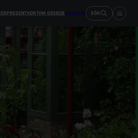
DER
PRESENTKORT
OM OSS
B2B
LOGGA IN
SÖK