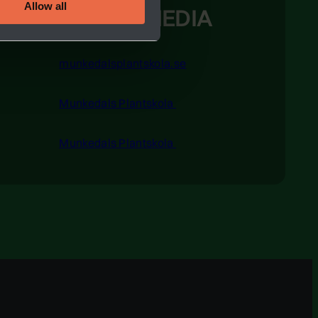
Allow all
WEBBSIDA & MEDIA
munkedalsplantskola.se
Munkedals Plantskola
Munkedals Plantskola