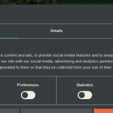
Vi brinner för trädgård oc
hjälpa dig med allt för din 
växtval, skötsel, design av
hålla ett brett och välsort
med bra kvalitet finns, liks
Details
från lokala odlare.
Varmt välkommen önskar A
e content and ads, to provide social media features and to analy
 our site with our social media, advertising and analytics partn
 provided to them or that they’ve collected from your use of their
Preferences
Statistics