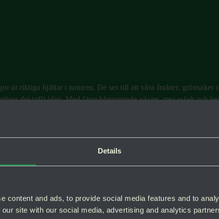
or är riktiga hjältar i naturen. De ser till att våra frukter, grönsake
atörer det tufft idag. Med färre blommande växter, mer asfalt och be
 växter bjuder du in pollinatörer till din trädgård eller balkong – och
Details
e content and ads, to provide social media features and to analy
kommer åt
 our site with our social media, advertising and analytics partn