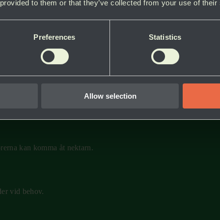
 provided to them or that they’ve collected from your use of their
lig plantering
Preferences
Statistics
ill sen höst – det ger pollinatörerna mat hela säsongen.
Allow selection
lar olika växter.
törerna kan komma åt nektarn.
der vid behov.