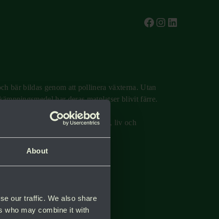
test
Instagram
test
r och bär bildas genom att pollinera växterna. Utan
kämpningsmedel har deras matplatser blivit färre.
 får massor tillbaka i form av färg, liv och
About
se our traffic. We also share
ers who may combine it with