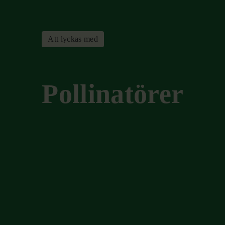
Att lyckas med
Pollinatörer