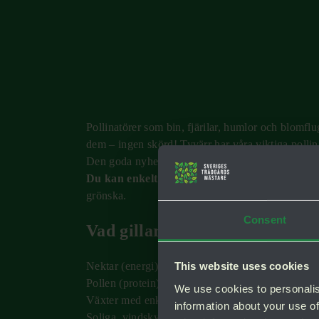
Pollinatörer som bin, fjärilar, humlor och blomflug
dem – ingen skörd! Tyvärr har våra viktiga pollin
Den goda nyheten?
Du kan enkelt hjälpa till!
Genom att plantera rätt
grönska.
Consent
Vad gillar de? De söker efter:
This website uses cookies
Nektar (energi)
Pollen (protein)
We use cookies to personalis
Växter med enkla, öppna blommor – där de lätt 
information about your use of
Soliga, vindskyddade lägen