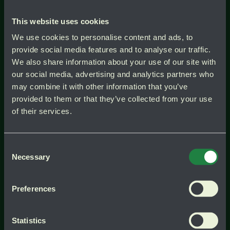
Köp hem jord, gödsel och fröer
This website uses cookies
BÖRJA UTOMHUS – STÄDA OCH
We use cookies to personalise content and ads, to
FÖRBERED RABATTERNA
provide social media features and to analyse our traffic.
We also share information about your use of our site with
Våren smyger i gång, och varje liten
our social media, advertising and analytics partners who
blomma som tittar upp påminner oss om
may combine it with other information that you’ve
allt som väntar. Redan i mars kan du börja
provided to them or that they’ve collected from your use
förbereda trädgården – så fort marken
of their services.
torkat upp. Börja med att plocka bort
grenar och kratta löv. Löven kan
komposteras eller läggas i rabatten som
Consent
maskmat.
Necessary
Selection
Låt perennernas skydd ligga kvar – under
ytan kan små skott redan vara på väg. Ett
Preferences
extra lager löv ger dem ett varmt vårtäcke
tills värmen kommer på riktigt.
Statistics