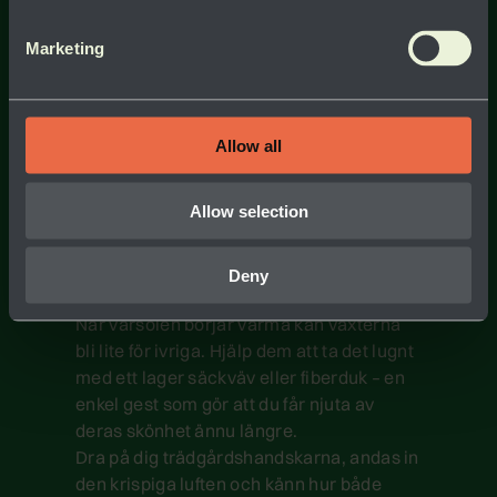
GE ÖVERBLOMMADE VÅRLÖKAR
ETT NYTT LIV
Marketing
Nu är det också dags att ta hand om de
överblommade vårlökarna du haft i kruka.
De har gjort sitt inomhus, men livet i dem
Allow all
är långt ifrån över. Plantera ut dem i
rabatten – så får du njuta av deras
Allow selection
blomning nästa vår. Tänk bara på att välja
en dag när jorden inte är frusen, så
Deny
lökarna får en bra start.
När vårsolen börjar värma kan växterna
bli lite för ivriga. Hjälp dem att ta det lugnt
med ett lager säckväv eller fiberduk – en
enkel gest som gör att du får njuta av
deras skönhet ännu längre.
Dra på dig trädgårdshandskarna, andas in
den krispiga luften och känn hur både