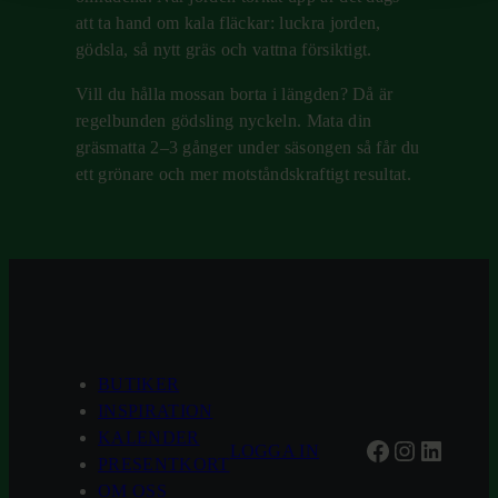
att ta hand om kala fläckar: luckra jorden,
gödsla, så nytt gräs och vattna försiktigt.
Vill du hålla mossan borta i längden? Då är
regelbunden gödsling nyckeln. Mata din
gräsmatta 2–3 gånger under säsongen så får du
ett grönare och mer motståndskraftigt resultat.
BUTIKER
INSPIRATION
KALENDER
Facebook
Instagra
Linked
LOGGA IN
PRESENTKORT
OM OSS