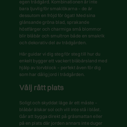
egen trädgård. Kombinationen är inte
bara ljuvlig för smaklökarna – de är
dessutom en fröjd för ögat! Med sina
glänsande gröna blad, sprakande
höstfärger och charmiga små blommor
blir blåbär och smultron både en smakrik
och dekorativ del av trädgården.
Här guidar vi dig steg för steg till hur du
enkelt bygger ett vackert blåbärsland med
hjälp av torvblock – perfekt även för dig
som har dålig jord i trädgården.
Välj rätt plats
Soligt och skyddat läge är ett måste –
blåbär älskar sol och vill inte stå i blåst.
Går att bygga direkt på gräsmattan eller
på en plats där jorden annars inte duger