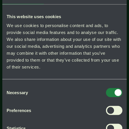
Grundgödsla
med rhododendron- eller
naturgödsel enligt anvisningarna, eller
använd 2–3 nävar hönsgödsel per kvm.
This website uses cookies
We use cookies to personalise content and ads, to
Vattna rejält
– jorden ska bli riktigt
provide social media features and to analyse our traffic.
genomfuktad, som en gröt.
We also share information about your use of our site with
Blåbärsbuskar planteras i mitten med 60–
our social media, advertising and analytics partners who
80 cm mellanrum. Sätt smultron med ca
may combine it with other information that you’ve
20 cm mellanrum längs kanterna och
provided to them or that they’ve collected from your use
mellan blåbären. Avsluta med att vattna
of their services.
igen
Consent
Necessary
Selection
Preferences
Statistics