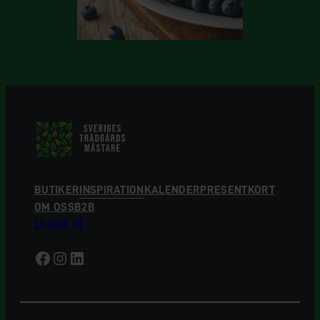
BUTIKER
INSPIRATION
KALENDER
PRESENTKORT
OM OSS
B2B
LOGGA IN
Facebook
Instagram
LinkedIn