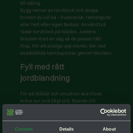
till odling.
Bygg ramen av torvblock och skapa
formen du vill ha – kvadratisk, rektangulär
eller helt efter egen fantasi. Använd två
rader torvblock på höjden. Justera
blocken med en såg så de passar tätt
ihop. För att stadga upp muren, kör ned
snedställda bambupinnar genom blocken.
Fyll med rätt
jordblandning
För att blåbär och smultron ska trivas
krävs sur jord (lågt pH). Blanda
2/3
ogödslad, okalkad torv och 1/3
rhododendronjord, barkmull eller okalkad
lövkompost.
Consent
Details
About