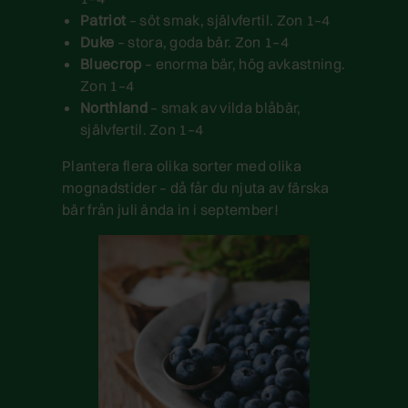
Patriot
– söt smak, självfertil. Zon 1–4
Duke
– stora, goda bär. Zon 1–4
Bluecrop
– enorma bär, hög avkastning.
Zon 1–4
Northland
– smak av vilda blåbär,
självfertil. Zon 1–4
Plantera flera olika sorter med olika
mognadstider – då får du njuta av färska
bär från juli ända in i september!