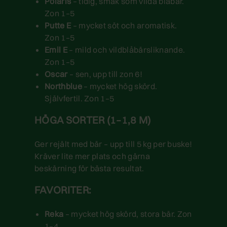
Polaris
– tidig, smak som vilda blåbär.
Zon 1–5
Putte E
– mycket söt och aromatisk.
Zon 1–5
Emil E
– mild och vildblåbärsliknande.
Zon 1–5
Oscar
– sen, upp till zon 6!
Northblue
– mycket hög skörd.
Självfertil. Zon 1–5
HÖGA SORTER (1–1,8 M)
Ger rejält med bär – upp till 5 kg per buske!
Kräver lite mer plats och gärna
beskärning för bästa resultat.
FAVORITER:
Reka
– mycket hög skörd, stora bär. Zon
1–4