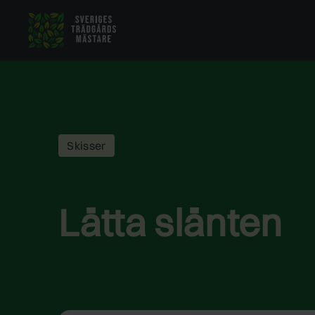
Hoppa
till
innehåll
Skisser
Lätta slänten