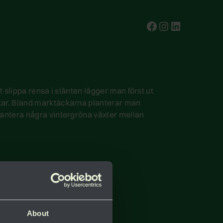
test
Instagram
test
t slippa rensa i slänten lägger man först ut
skar. Bland marktäckarna planterar man
lantera några vintergröna växter mellan
About