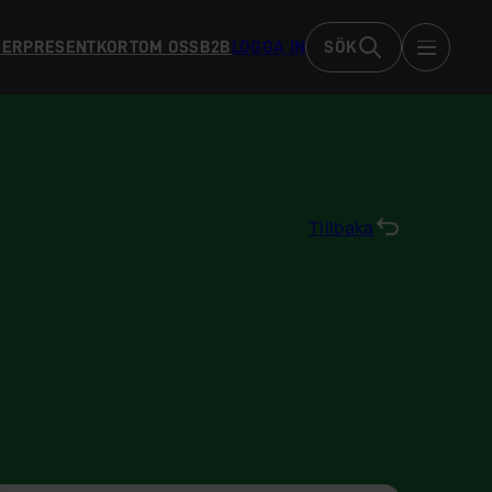
DER
PRESENTKORT
OM OSS
B2B
LOGGA IN
SÖK
Tillbaka