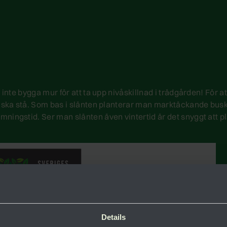
inte bygga mur för att ta upp nivåskillnad i trädgården! För at
na ska stå. Som bas i slänten planterar man marktäckande bu
ningstid. Ser man slänten även vintertid är det snyggt att p
Details