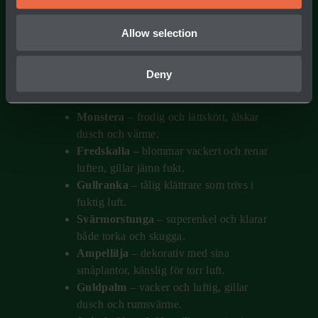
BÄSTA VÄXTERNA FÖR
Allow selection
BÄTTRE INOMHUSMILJÖ
Gröna växter med stora blad är riktiga
Deny
luftrenare – här är några favoriter:
Monstera
– frodig och lättskött, älskar
dusch och värme.
Fredskalla
– blommar vackert och renar
luften, gillar jämn fukt.
Gullranka
– tålig klättrare som trivs i
fuktig luft.
Svärmorstunga
– superenkel och klarar
både torka och skugga.
Ampellilja
– dekorativ med sina
småplantor, känslig för torr luft.
Guldpalm
– vacker och luftig, gillar
dusch och rumsvärme.