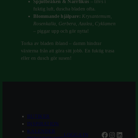
Spjutbräken & Narrfikus
– trivs i
fuktig luft, duscha bladen ofta.
Blommande hjälpare:
Krysantemum,
Rosenkalla, Gerbera, Azalea, Cyklamen
– piggar upp och gör nytta!
Torka av bladen ibland – damm hindrar
växterna från att göra sitt jobb. En fuktig trasa
eller en dusch gör susen!
BUTIKER
INSPIRATION
KALENDER
Facebook
Instagra
Linked
LOGGA IN