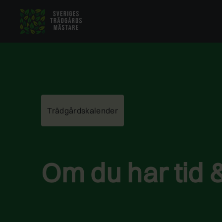
Hoppa
till
innehåll
Trädgårdskalender
Om du har tid &