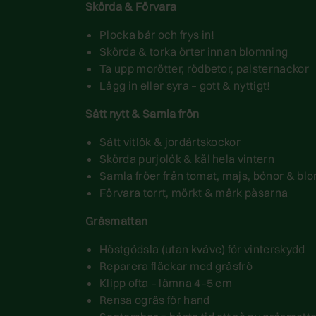
Skörda & Förvara
Plocka bär och frys in!
Skörda & torka örter innan blomning
Ta upp morötter, rödbetor, palsternackor
Lägg in eller syra – gott & nyttigt!
Sätt nytt & Samla frön
Sätt vitlök & jordärtskockor
Skörda purjolök & kål hela vintern
Samla fröer från tomat, majs, bönor & b
Förvara torrt, mörkt & märk påsarna
Gräsmattan
Höstgödsla (utan kväve) för vinterskydd
Reparera fläckar med gräsfrö
Klipp ofta – lämna 4–5 cm
Rensa ogräs för hand