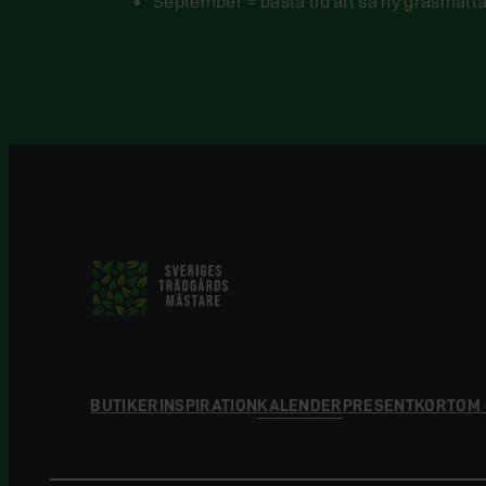
September = bästa tid att så ny gräsmatt
BUTIKER
INSPIRATION
KALENDER
PRESENTKORT
OM