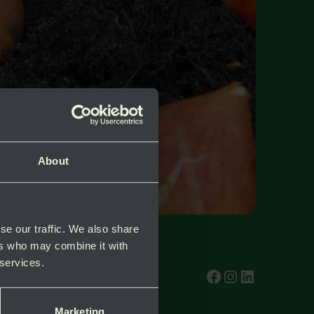
About
se our traffic. We also share
ers who may combine it with
 services.
test
Instagram
test
Marketing