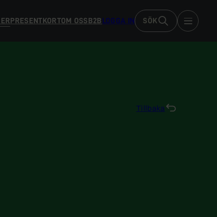
DER
PRESENTKORT
OM OSS
B2B
LOGGA IN
SÖK
Tillbaka