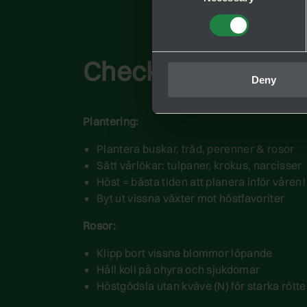
Checklista: plante
Deny
Plantering:
Plantera buskar, träd, perenner & rosor
Sätt vårlökar: tulpaner, krokus, narcisser
Höst = bästa tiden att planera inför våren!
Byt ut vissna växter mot höstfavoriter
Rosor:
Klipp bort vissna blommor löpande
Håll koll på ohyra och sjukdomar
Höstgödsla utan kväve (N) för starka rötte